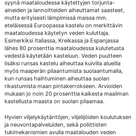
syynä maataloudessa käytettyjen torjunta-
aineiden ja lannoitteiden aiheuttamat saasteet,
mutta erityisesti lämpimissä maissa mm.
eteläisessä Euroopassa kastelu on merkittävin
maataloudessa käytetyn veden kuluttaja.
Esimerkiksi Italiassa, Kreikassa ja Espanjassa
lähes 80 prosenttia maataloudessa kulutetusta
vedestä käytetään kasteluun. Veden puutteen
lisäksi runsas kastelu aiheuttaa kuivilla alueilla
myös maaperän pilaantumista suolaantumalla,
kun runsas haihtuminen aiheuttaa suolan
rikastumista maan pintakerrokseen. Arvioiden
mukaan jo noin 20 prosenttia kaikesta maailman
kastellusta maasta on suolan pilaamaa.
Hyvien viljelykäytäntöjen, viljelijöiden koulutuksen
ja neuvontapalveluiden, sekä poliittisten
tukimekanismien avulla maatalouden veden