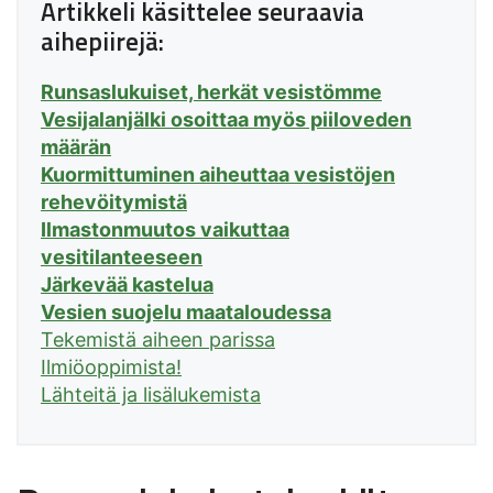
Artikkeli käsittelee seuraavia
aihepiirejä:
Runsaslukuiset, herkät vesistömme
Vesijalanjälki osoittaa myös piiloveden
määrän
Kuormittuminen aiheuttaa vesistöjen
rehevöitymistä
Ilmastonmuutos vaikuttaa
vesitilanteeseen
Järkevää kastelua
Vesien suojelu maataloudessa
Tekemistä aiheen parissa
Ilmiöoppimista!
Lähteitä ja lisälukemista