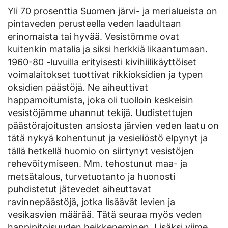
Yli 70 prosenttia Suomen järvi- ja merialueista on
pintaveden perusteella veden laadultaan
erinomaista tai hyvää. Vesistömme ovat
kuitenkin matalia ja siksi herkkiä likaantumaan.
1960-80 -luvuilla erityisesti kivihiilikäyttöiset
voimalaitokset tuottivat rikkioksidien ja typen
oksidien päästöjä. Ne aiheuttivat
happamoitumista, joka oli tuolloin keskeisin
vesistöjämme uhannut tekijä. Uudistettujen
päästörajoitusten ansiosta järvien veden laatu on
tätä nykyä kohentunut ja vesieliöstö elpynyt ja
tällä hetkellä huomio on siirtynyt vesistöjen
rehevöitymiseen. Mm. tehostunut maa- ja
metsätalous, turvetuotanto ja huonosti
puhdistetut jätevedet aiheuttavat
ravinnepäästöjä, jotka lisäävät levien ja
vesikasvien määrää. Tätä seuraa myös veden
happipitoisuuden heikkeneminen. Lisäksi viime