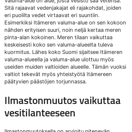
Valuma-alue on alue, josta vesistö saa vetensä.
Sitä rajaavat vedenjakajat eli rajakohdat, joiden
eri puolilta vedet virtaavat eri suuntiin.
Esimerkiksi Itämeren valuma-alue on sen kokoon
nähden erityisen suuri, noin neljä kertaa meren
pinta-alan kokoinen. Meren tilaan vaikuttaa
keskeisesti koko sen valuma-alueelta tuleva
kuormitus. Lähes koko Suomi sijaitsee Itämeren
valuma-alueella ja valuma-alue ulottuu myös
useiden muiden valtioiden alueelle. Tämän vuoksi
valtiot tekevät myös yhteistyötä Itämereen
päätyvien päästöjen torjunnassa.
Ilmastonmuutos vaikuttaa
vesitilanteeseen
Ilmastonmuutoksella on arvioitu pitenevän