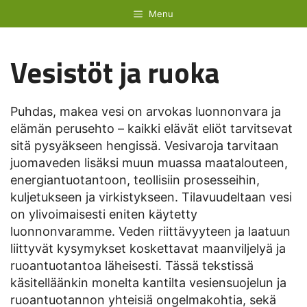
Siirry
Menu
sisältöön
Vesistöt ja ruoka
Puhdas, makea vesi on arvokas luonnonvara ja
elämän perusehto – kaikki elävät eliöt tarvitsevat
sitä pysyäkseen hengissä. Vesivaroja tarvitaan
juomaveden lisäksi muun muassa maatalouteen,
energiantuotantoon, teollisiin prosesseihin,
kuljetukseen ja virkistykseen. Tilavuudeltaan vesi
on ylivoimaisesti eniten käytetty
luonnonvaramme. Veden riittävyyteen ja laatuun
liittyvät kysymykset koskettavat maanviljelyä ja
ruoantuotantoa läheisesti. Tässä tekstissä
käsitelläänkin monelta kantilta vesiensuojelun ja
ruoantuotannon yhteisiä ongelmakohtia, sekä