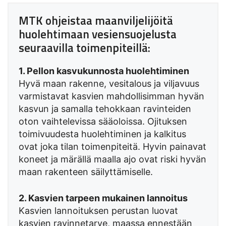
MTK ohjeistaa maanviljelijöitä
huolehtimaan vesiensuojelusta
seuraavilla toimenpiteillä:
1. Pellon kasvukunnosta huolehtiminen
Hyvä maan rakenne, vesitalous ja viljavuus
varmistavat kasvien mahdollisimman hyvän
kasvun ja samalla tehokkaan ravinteiden
oton vaihtelevissa sääoloissa. Ojituksen
toimivuudesta huolehtiminen ja kalkitus
ovat joka tilan toimenpiteitä. Hyvin painavat
koneet ja märällä maalla ajo ovat riski hyvän
maan rakenteen säilyttämiselle.
2. Kasvien tarpeen mukainen lannoitus
Kasvien lannoituksen perustan luovat
kasvien ravinnetarve, maassa ennestään