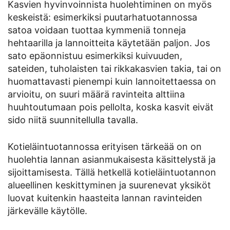
Kasvien hyvinvoinnista huolehtiminen on myös
keskeistä: esimerkiksi puutarhatuotannossa
satoa voidaan tuottaa kymmeniä tonneja
hehtaarilla ja lannoitteita käytetään paljon. Jos
sato epäonnistuu esimerkiksi kuivuuden,
sateiden, tuholaisten tai rikkakasvien takia, tai on
huomattavasti pienempi kuin lannoitettaessa on
arvioitu, on suuri määrä ravinteita alttiina
huuhtoutumaan pois pellolta, koska kasvit eivät
sido niitä suunnitellulla tavalla.
Kotieläintuotannossa erityisen tärkeää on on
huolehtia lannan asianmukaisesta käsittelystä ja
sijoittamisesta. Tällä hetkellä kotieläintuotannon
alueellinen keskittyminen ja suurenevat yksiköt
luovat kuitenkin haasteita lannan ravinteiden
järkevälle käytölle.