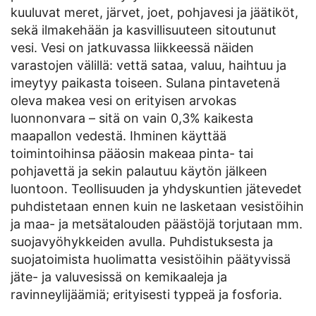
kuuluvat meret, järvet, joet, pohjavesi ja jäätiköt,
sekä ilmakehään ja kasvillisuuteen sitoutunut
vesi. Vesi on jatkuvassa liikkeessä näiden
varastojen välillä: vettä sataa, valuu, haihtuu ja
imeytyy paikasta toiseen. Sulana pintavetenä
oleva makea vesi on erityisen arvokas
luonnonvara – sitä on vain 0,3% kaikesta
maapallon vedestä. Ihminen käyttää
toimintoihinsa pääosin makeaa pinta- tai
pohjavettä ja sekin palautuu käytön jälkeen
luontoon. Teollisuuden ja yhdyskuntien jätevedet
puhdistetaan ennen kuin ne lasketaan vesistöihin
ja maa- ja metsätalouden päästöjä torjutaan mm.
suojavyöhykkeiden avulla. Puhdistuksesta ja
suojatoimista huolimatta vesistöihin päätyvissä
jäte- ja valuvesissä on kemikaaleja ja
ravinneylijäämiä; erityisesti typpeä ja fosforia.