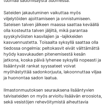
tuomaa sadonlisäystä Suomessa.
Sateiden jakautuminen vaikuttaa myös
viljelytöiden ajoittamiseen ja onnistumiseen.
Sateisen talven jälkeen maassa saattaa keväällä
olla kosteutta talven jäljiltä, mikä parantaa
syyskylvöisten kasvilajien ja -lajikkeiden
kasvuennustetta. Toisaalta syksyllä saattaa olla
tiedossa ongelmia: peltokasvit eivät välttämättä
hyödy kasvukauden pitenemisestä kesän
jatkona, koska päivä lyhenee syksyllä nopeasti ja
lisääntyvät rankat syyssateet voivat
myöhästyttää sadonkorjuuta, lakoonnuttaa viljaa
ja huonontaa sadon laatua.
Ilmastonmuutoksen seurauksena lisääntyvien
talvisateiden on myös arvioitu lisäävän eroosiota,
sekä vesistöjen rehevöitymistä aiheuttavia