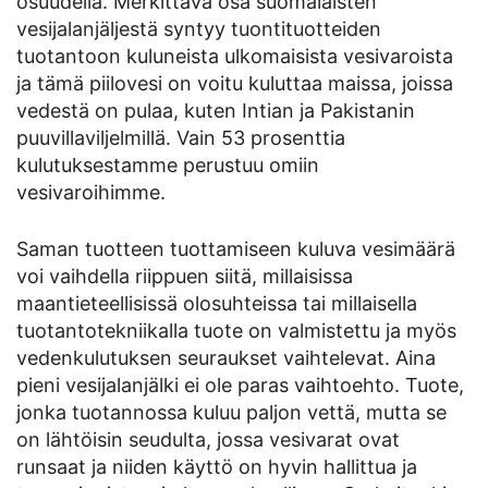
osuudella. Merkittävä osa suomalaisten
vesijalanjäljestä syntyy tuontituotteiden
tuotantoon kuluneista ulkomaisista vesivaroista
ja tämä piilovesi on voitu kuluttaa maissa, joissa
vedestä on pulaa, kuten Intian ja Pakistanin
puuvillaviljelmillä. Vain 53 prosenttia
kulutuksestamme perustuu omiin
vesivaroihimme.
Saman tuotteen tuottamiseen kuluva vesimäärä
voi vaihdella riippuen siitä, millaisissa
maantieteellisissä olosuhteissa tai millaisella
tuotantotekniikalla tuote on valmistettu ja myös
vedenkulutuksen seuraukset vaihtelevat. Aina
pieni vesijalanjälki ei ole paras vaihtoehto. Tuote,
jonka tuotannossa kuluu paljon vettä, mutta se
on lähtöisin seudulta, jossa vesivarat ovat
runsaat ja niiden käyttö on hyvin hallittua ja