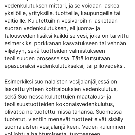
vedenkulutuksen mittari, ja se voidaan laskea
yksilöille, yrityksille, tuotteille, kaupungeille tai
valtioille. Kulutettuihin vesivaroihin lasketaan
suoran vedenkulutuksen, eli juoma- ja
talousveden lisäksi kaikki se vesi, joka on tarvittu
esimerkiksi porkkanan kasvatukseen tai vehnän
viljelyyn, sekä tuotteiden valmistukseen
teollisuuden prosesseissa. Tätä kutsutaan
epäsuoraksi vedenkulutukseksi, tai piilovedeksi.
Esimerkiksi suomalaisten vesijalanjäljessä on
laskettu yhteen kotitalouksien vedenkulutus,
sekä Suomessa kulutettujen maatalous- ja
teollisuustuotteiden kokonaisvedenkulutus,
olivatpa ne tuotettu missä tahansa. Suomessa
tuotetut, vientiin menevät tuotteet eivät sisälly
suomalaisten vesijalanjälkeen. Veden kuluminen
voi johtua haihtumisesta, tuotteeseen