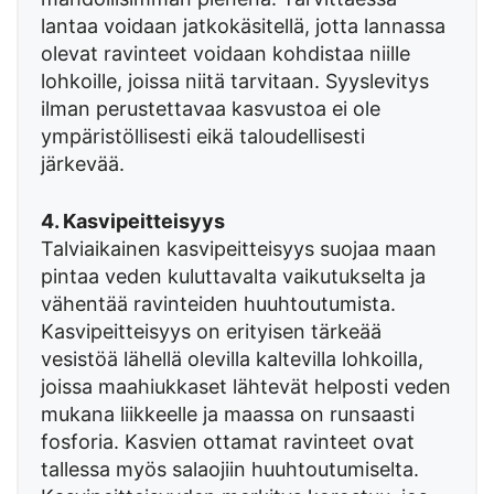
lantaa voidaan jatkokäsitellä, jotta lannassa
olevat ravinteet voidaan kohdistaa niille
lohkoille, joissa niitä tarvitaan. Syyslevitys
ilman perustettavaa kasvustoa ei ole
ympäristöllisesti eikä taloudellisesti
järkevää.
4. Kasvipeitteisyys
Talviaikainen kasvipeitteisyys suojaa maan
pintaa veden kuluttavalta vaikutukselta ja
vähentää ravinteiden huuhtoutumista.
Kasvipeitteisyys on erityisen tärkeää
vesistöä lähellä olevilla kaltevilla lohkoilla,
joissa maahiukkaset lähtevät helposti veden
mukana liikkeelle ja maassa on runsaasti
fosforia. Kasvien ottamat ravinteet ovat
tallessa myös salaojiin huuhtoutumiselta.