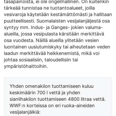
tasapainoista, ei ole ongelmallinen. On kuitenkin
tärkeää tunnistaa ne tuotantoalueet, joilla
vesivaroja käytetään kestämättömästi ja hallitaan
puutteellisesti. Suomalaisten vesijalanjäljestä osa
syntyy mm. Indus- ja Ganges- jokien valuma-
alueilla, jossa vesipulasta kärsitään merkittävä
osa vuodesta. Näillä alueilla ylitetään vesien
luontainen uusiutumiskyky tai aiheutetaan veden
laadun merkittävää heikkenemistä, mikä voi
johtaa sosiaalisiin, taloudellisiin tai
ympäristöhaittoihin.
Yhden omenakilon tuottamiseen kuluu
keskimäärin 700 l vettä ja yhden
sianlihakilon tuottamiseen 4800 litraa vettä.
WWF:n korteissa on eri ruoka-aineiden
vesijalanjälkiä: