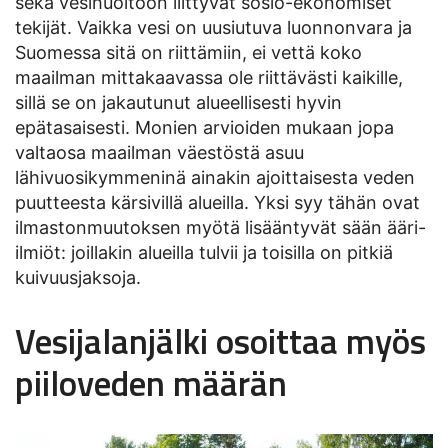
sekä vesihuoltoon liittyvät sosio-ekonomiset
tekijät. Vaikka vesi on uusiutuva luonnonvara ja
Suomessa sitä on riittämiin, ei vettä koko
maailman mittakaavassa ole riittävästi kaikille,
sillä se on jakautunut alueellisesti hyvin
epätasaisesti. Monien arvioiden mukaan jopa
valtaosa maailman väestöstä asuu
lähivuosikymmeninä ainakin ajoittaisesta veden
puutteesta kärsivillä alueilla. Yksi syy tähän ovat
ilmastonmuutoksen myötä lisääntyvät sään ääri-
ilmiöt: joillakin alueilla tulvii ja toisilla on pitkiä
kuivuusjaksoja.
Vesijalanjälki osoittaa myös
piiloveden määrän