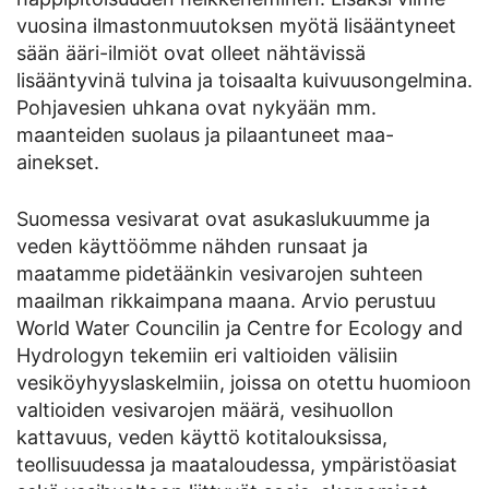
vuosina ilmastonmuutoksen myötä lisääntyneet
sään ääri-ilmiöt ovat olleet nähtävissä
lisääntyvinä tulvina ja toisaalta kuivuusongelmina.
Pohjavesien uhkana ovat nykyään mm.
maanteiden suolaus ja pilaantuneet maa-
ainekset.
Suomessa vesivarat ovat asukaslukuumme ja
veden käyttöömme nähden runsaat ja
maatamme pidetäänkin vesivarojen suhteen
maailman rikkaimpana maana. Arvio perustuu
World Water Councilin ja Centre for Ecology and
Hydrologyn tekemiin eri valtioiden välisiin
vesiköyhyyslaskelmiin, joissa on otettu huomioon
valtioiden vesivarojen määrä, vesihuollon
kattavuus, veden käyttö kotitalouksissa,
teollisuudessa ja maataloudessa, ympäristöasiat