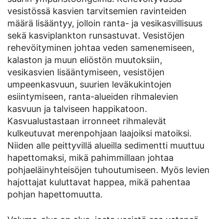
vesistössä kasvien tarvitsemien ravinteiden
määrä lisääntyy, jolloin ranta- ja vesikasvillisuus
sekä kasviplankton runsastuvat. Vesistöjen
rehevöityminen johtaa veden samenemiseen,
kalaston ja muun eliöstön muutoksiin,
vesikasvien lisääntymiseen, vesistöjen
umpeenkasvuun, suurien leväkukintojen
esiintymiseen, ranta-alueiden rihmalevien
kasvuun ja talviseen happikatoon.
Kasvualustastaan irronneet rihmalevät
kulkeutuvat merenpohjaan laajoiksi matoiksi.
Niiden alle peittyvillä alueilla sedimentti muuttuu
hapettomaksi, mikä pahimmillaan johtaa
pohjaeläinyhteisöjen tuhoutumiseen. Myös levien
hajottajat kuluttavat happea, mikä pahentaa
pohjan hapettomuutta.