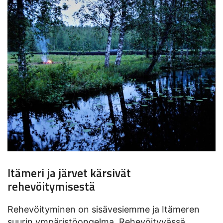
Itämeri ja järvet kärsivät
rehevöitymisestä
Rehevöityminen on sisävesiemme ja Itämeren
suurin ympäristöongelma. Rehevöityvässä