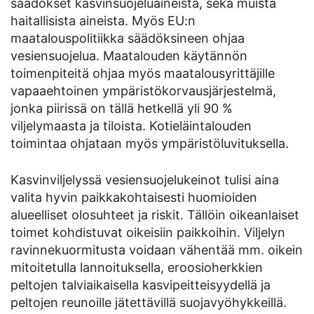
säädökset kasvinsuojeluaineista, sekä muista
haitallisista aineista. Myös EU:n
maatalouspolitiikka säädöksineen ohjaa
vesiensuojelua. Maatalouden käytännön
toimenpiteitä ohjaa myös maatalousyrittäjille
vapaaehtoinen ympäristökorvausjärjestelmä,
jonka piirissä on tällä hetkellä yli 90 %
viljelymaasta ja tiloista. Kotieläintalouden
toimintaa ohjataan myös ympäristöluvituksella.
Kasvinviljelyssä vesiensuojelukeinot tulisi aina
valita hyvin paikkakohtaisesti huomioiden
alueelliset olosuhteet ja riskit. Tällöin oikeanlaiset
toimet kohdistuvat oikeisiin paikkoihin. Viljelyn
ravinnekuormitusta voidaan vähentää mm. oikein
mitoitetulla lannoituksella, eroosioherkkien
peltojen talviaikaisella kasvipeitteisyydellä ja
peltojen reunoille jätettävillä suojavyöhykkeillä.