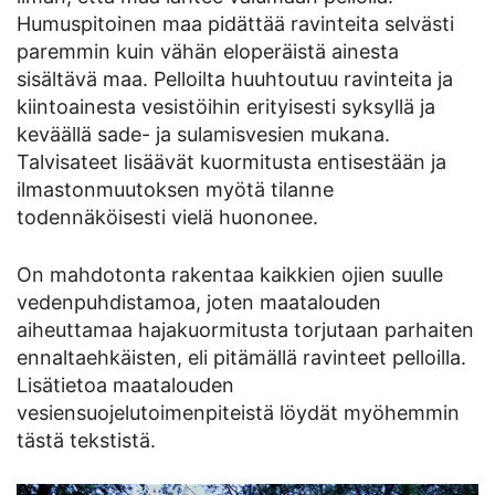
Humuspitoinen maa pidättää ravinteita selvästi
paremmin kuin vähän eloperäistä ainesta
sisältävä maa. Pelloilta huuhtoutuu ravinteita ja
kiintoainesta vesistöihin erityisesti syksyllä ja
keväällä sade- ja sulamisvesien mukana.
Talvisateet lisäävät kuormitusta entisestään ja
ilmastonmuutoksen myötä tilanne
todennäköisesti vielä huononee.
On mahdotonta rakentaa kaikkien ojien suulle
vedenpuhdistamoa, joten maatalouden
aiheuttamaa hajakuormitusta torjutaan parhaiten
ennaltaehkäisten, eli pitämällä ravinteet pelloilla.
Lisätietoa maatalouden
vesiensuojelutoimenpiteistä löydät myöhemmin
tästä tekstistä.