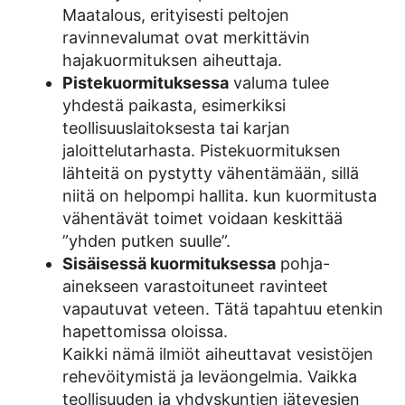
Maatalous, erityisesti peltojen
ravinnevalumat ovat merkittävin
hajakuormituksen aiheuttaja.
Pistekuormituksessa
valuma tulee
yhdestä paikasta, esimerkiksi
teollisuuslaitoksesta tai karjan
jaloittelutarhasta. Pistekuormituksen
lähteitä on pystytty vähentämään, sillä
niitä on helpompi hallita. kun kuormitusta
vähentävät toimet voidaan keskittää
”yhden putken suulle”.
Sisäisessä kuormituksessa
pohja-
ainekseen varastoituneet ravinteet
vapautuvat veteen. Tätä tapahtuu etenkin
hapettomissa oloissa.
Kaikki nämä ilmiöt aiheuttavat vesistöjen
rehevöitymistä ja leväongelmia. Vaikka
teollisuuden ja yhdyskuntien jätevesien