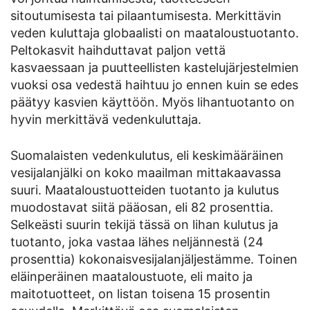
sitoutumisesta tai pilaantumisesta. Merkittävin
veden kuluttaja globaalisti on maataloustuotanto.
Peltokasvit haihduttavat paljon vettä
kasvaessaan ja puutteellisten kastelujärjestelmien
vuoksi osa vedestä haihtuu jo ennen kuin se edes
päätyy kasvien käyttöön. Myös lihantuotanto on
hyvin merkittävä vedenkuluttaja.
Suomalaisten vedenkulutus, eli keskimääräinen
vesijalanjälki on koko maailman mittakaavassa
suuri. Maataloustuotteiden tuotanto ja kulutus
muodostavat siitä pääosan, eli 82 prosenttia.
Selkeästi suurin tekijä tässä on lihan kulutus ja
tuotanto, joka vastaa lähes neljännestä (24
prosenttia) kokonaisvesijalanjäljestämme. Toinen
eläinperäinen maataloustuote, eli maito ja
maitotuotteet, on listan toisena 15 prosentin