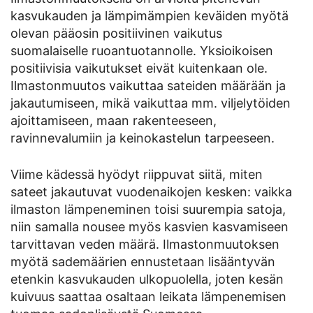
kasvukauden ja lämpimämpien keväiden myötä
olevan pääosin positiivinen vaikutus
suomalaiselle ruoantuotannolle. Yksioikoisen
positiivisia vaikutukset eivät kuitenkaan ole.
Ilmastonmuutos vaikuttaa sateiden määrään ja
jakautumiseen, mikä vaikuttaa mm. viljelytöiden
ajoittamiseen, maan rakenteeseen,
ravinnevalumiin ja keinokastelun tarpeeseen.
Viime kädessä hyödyt riippuvat siitä, miten
sateet jakautuvat vuodenaikojen kesken: vaikka
ilmaston lämpeneminen toisi suurempia satoja,
niin samalla nousee myös kasvien kasvamiseen
tarvittavan veden määrä. Ilmastonmuutoksen
myötä sademäärien ennustetaan lisääntyvän
etenkin kasvukauden ulkopuolella, joten kesän
kuivuus saattaa osaltaan leikata lämpenemisen