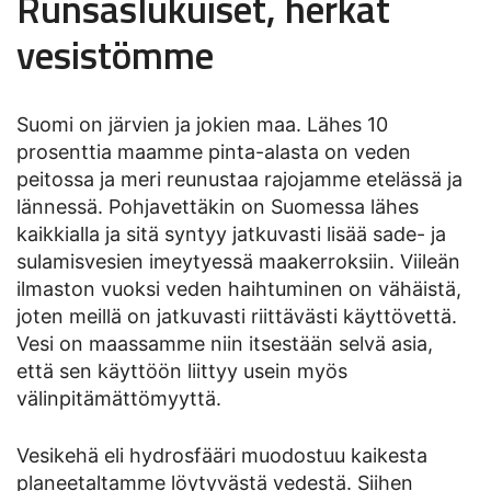
Runsaslukuiset, herkät
vesistömme
Suomi on järvien ja jokien maa. Lähes 10
prosenttia maamme pinta-alasta on veden
peitossa ja meri reunustaa rajojamme etelässä ja
lännessä. Pohjavettäkin on Suomessa lähes
kaikkialla ja sitä syntyy jatkuvasti lisää sade- ja
sulamisvesien imeytyessä maakerroksiin. Viileän
ilmaston vuoksi veden haihtuminen on vähäistä,
joten meillä on jatkuvasti riittävästi käyttövettä.
Vesi on maassamme niin itsestään selvä asia,
että sen käyttöön liittyy usein myös
välinpitämättömyyttä.
Vesikehä eli hydrosfääri muodostuu kaikesta
planeetaltamme löytyvästä vedestä. Siihen