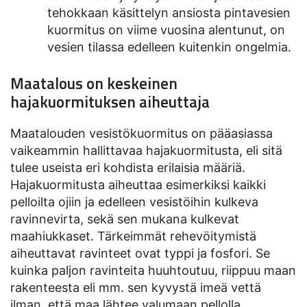
tehokkaan käsittelyn ansiosta pintavesien
kuormitus on viime vuosina alentunut, on
vesien tilassa edelleen kuitenkin ongelmia.
Maatalous on keskeinen
hajakuormituksen aiheuttaja
Maatalouden vesistökuormitus on pääasiassa
vaikeammin hallittavaa hajakuormitusta, eli sitä
tulee useista eri kohdista erilaisia määriä.
Hajakuormitusta aiheuttaa esimerkiksi kaikki
pelloilta ojiin ja edelleen vesistöihin kulkeva
ravinnevirta, sekä sen mukana kulkevat
maahiukkaset. Tärkeimmät rehevöitymistä
aiheuttavat ravinteet ovat typpi ja fosfori. Se
kuinka paljon ravinteita huuhtoutuu, riippuu maan
rakenteesta eli mm. sen kyvystä imeä vettä
ilman, että maa lähtee valumaan pellolla.