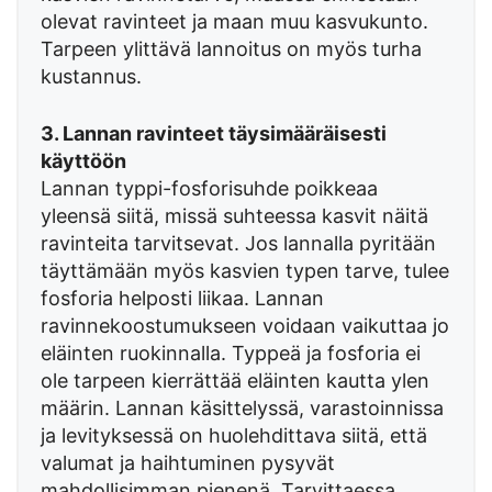
olevat ravinteet ja maan muu kasvukunto.
Tarpeen ylittävä lannoitus on myös turha
kustannus.
3. Lannan ravinteet täysimääräisesti
käyttöön
Lannan typpi-fosforisuhde poikkeaa
yleensä siitä, missä suhteessa kasvit näitä
ravinteita tarvitsevat. Jos lannalla pyritään
täyttämään myös kasvien typen tarve, tulee
fosforia helposti liikaa. Lannan
ravinnekoostumukseen voidaan vaikuttaa jo
eläinten ruokinnalla. Typpeä ja fosforia ei
ole tarpeen kierrättää eläinten kautta ylen
määrin. Lannan käsittelyssä, varastoinnissa
ja levityksessä on huolehdittava siitä, että
valumat ja haihtuminen pysyvät
mahdollisimman pienenä. Tarvittaessa