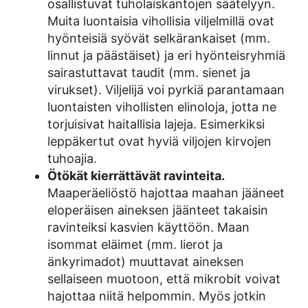
osallistuvat tuholaiskantojen säätelyyn.
Muita luontaisia vihollisia viljelmillä ovat
hyönteisiä syövät selkärankaiset (mm.
linnut ja päästäiset) ja eri hyönteisryhmiä
sairastuttavat taudit (mm. sienet ja
virukset). Viljelijä voi pyrkiä parantamaan
luontaisten vihollisten elinoloja, jotta ne
torjuisivat haitallisia lajeja. Esimerkiksi
leppäkertut ovat hyviä viljojen kirvojen
tuhoajia.
Ötökät kierrättävät ravinteita.
Maaperäeliöstö hajottaa maahan jääneet
eloperäisen aineksen jäänteet takaisin
ravinteiksi kasvien käyttöön. Maan
isommat eläimet (mm. lierot ja
änkyrimadot) muuttavat aineksen
sellaiseen muotoon, että mikrobit voivat
hajottaa niitä helpommin. Myös jotkin