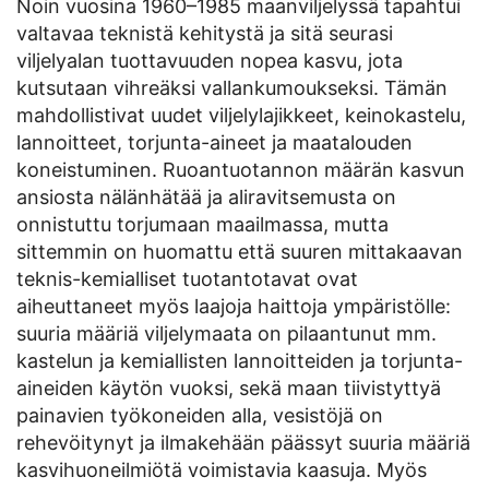
Noin vuosina 1960–1985 maanviljelyssä tapahtui
valtavaa teknistä kehitystä ja sitä seurasi
viljelyalan tuottavuuden nopea kasvu, jota
kutsutaan vihreäksi vallankumoukseksi. Tämän
mahdollistivat uudet viljelylajikkeet, keinokastelu,
lannoitteet, torjunta-aineet ja maatalouden
koneistuminen. Ruoantuotannon määrän kasvun
ansiosta nälänhätää ja aliravitsemusta on
onnistuttu torjumaan maailmassa, mutta
sittemmin on huomattu että suuren mittakaavan
teknis-kemialliset tuotantotavat ovat
aiheuttaneet myös laajoja haittoja ympäristölle:
suuria määriä viljelymaata on pilaantunut mm.
kastelun ja kemiallisten lannoitteiden ja torjunta-
aineiden käytön vuoksi, sekä maan tiivistyttyä
painavien työkoneiden alla, vesistöjä on
rehevöitynyt ja ilmakehään päässyt suuria määriä
kasvihuoneilmiötä voimistavia kaasuja. Myös