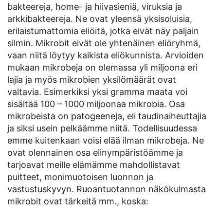
bakteereja, home- ja hiivasieniä, viruksia ja
arkkibakteereja. Ne ovat yleensä yksisoluisia,
erilaistumattomia eliöitä, jotka eivät näy paljain
silmin. Mikrobit eivät ole yhtenäinen eliöryhmä,
vaan niitä löytyy kaikista eliökunnista. Arvioiden
mukaan mikrobeja on olemassa yli miljoona eri
lajia ja myös mikrobien yksilömäärät ovat
valtavia. Esimerkiksi yksi gramma maata voi
sisältää 100 – 1000 miljoonaa mikrobia. Osa
mikrobeista on patogeeneja, eli taudinaiheuttajia
ja siksi usein pelkäämme niitä. Todellisuudessa
emme kuitenkaan voisi elää ilman mikrobeja. Ne
ovat olennainen osa elinympäristöämme ja
tarjoavat meille elämämme mahdollistavat
puitteet, monimuotoisen luonnon ja
vastustuskyvyn. Ruoantuotannon näkökulmasta
mikrobit ovat tärkeitä mm., koska: