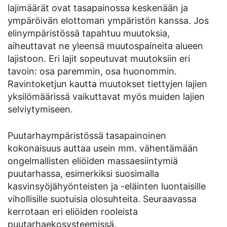
lajimäärät ovat tasapainossa keskenään ja
ympäröivän elottoman ympäristön kanssa. Jos
elinympäristössä tapahtuu muutoksia,
aiheuttavat ne yleensä muutospaineita alueen
lajistoon. Eri lajit sopeutuvat muutoksiin eri
tavoin: osa paremmin, osa huonommin.
Ravintoketjun kautta muutokset tiettyjen lajien
yksilömäärissä vaikuttavat myös muiden lajien
selviytymiseen.
Puutarhaympäristössä tasapainoinen
kokonaisuus auttaa usein mm. vähentämään
ongelmallisten eliöiden massaesiintymiä
puutarhassa, esimerkiksi suosimalla
kasvinsyöjähyönteisten ja -eläinten luontaisille
vihollisille suotuisia olosuhteita. Seuraavassa
kerrotaan eri eliöiden rooleista
puutarhaekosysteemissä.