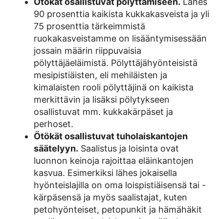
Ötökät osallistuvat pölyttämiseen.
Lähes
90 prosenttia kaikista kukkakasveista ja yli
75 prosenttia tärkeimmistä
ruokakasveistamme on lisääntymisessään
jossain määrin riippuvaisia
pölyttäjäeläimistä. Pölyttäjähyönteisistä
mesipistiäisten, eli mehiläisten ja
kimalaisten rooli pölyttäjinä on kaikista
merkittävin ja lisäksi pölytykseen
osallistuvat mm. kukkakärpäset ja
perhoset.
Ötökät osallistuvat tuholaiskantojen
säätelyyn.
Saalistus ja loisinta ovat
luonnon keinoja rajoittaa eläinkantojen
kasvua. Esimerkiksi lähes jokaisella
hyönteislajilla on oma loispistiäisensä tai -
kärpäsensä ja myös saalistajat, kuten
petohyönteiset, petopunkit ja hämähäkit