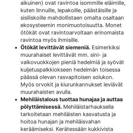
aikuinen) ovat ravintoa isommille eläimille,
kuten linnuille, lepakoille, päästäisille ja
sisiliskoille mahdollistaen omalta osaltaan
ekosysteemin monimuotoisuutta. Monet
ötökät ovat ravintoarvoltaan erinomaista
ravintoa myös ihmisille.
Ötökät levittävät siemeniä.
Esimerkiksi
muurahaiset levittävät mm. sini- ja
valkovuokkojen pieniä hedelmiä ja syövät
kuljetuspalkkiokseen hedelmän toisessa
päässä olevan rasvapitoisen solukon.
Myös orvokit ja kiurunkannukset leviävät
muurahaisten avulla.
Mehiläistalous tuottaa hunajaa ja auttaa
pölyttämisessä.
Mehiläistarhauksella
tarkoitetaan mehiläisten kasvatusta ja
hoitoa hunajan ja mehiläisvahan
keräämiseksi. Kerätessään kukkivista