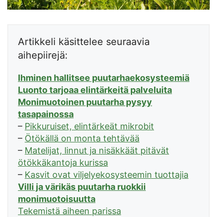
Artikkeli käsittelee seuraavia
aihepiirejä:
Ihminen hallitsee puutarhaekosysteemiä
Luonto tarjoaa elintärkeitä palveluita
Monimuotoinen puutarha pysyy
tasapainossa
–
Pikkuruiset, elintärkeät mikrobit
–
Ötökällä on monta tehtävää
–
Matelijat, linnut ja nisäkkäät pitävät
ötökkäkantoja kurissa
–
Kasvit ovat viljelyekosysteemin tuottajia
Villi ja värikäs puutarha ruokkii
monimuotoisuutta
Tekemistä aiheen parissa