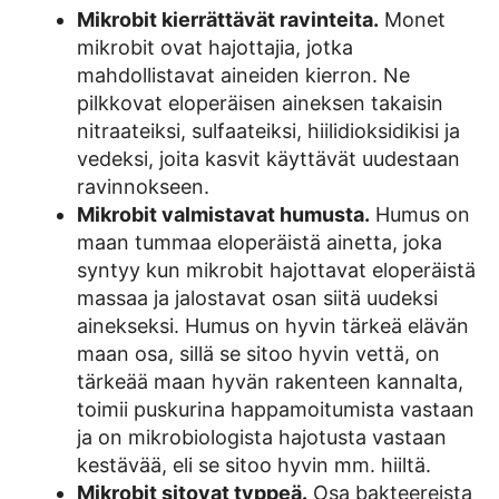
Mikrobit kierrättävät ravinteita.
Monet
mikrobit ovat hajottajia, jotka
mahdollistavat aineiden kierron. Ne
pilkkovat eloperäisen aineksen takaisin
nitraateiksi, sulfaateiksi, hiilidioksidikisi ja
vedeksi, joita kasvit käyttävät uudestaan
ravinnokseen.
Mikrobit valmistavat humusta.
Humus on
maan tummaa eloperäistä ainetta, joka
syntyy kun mikrobit hajottavat eloperäistä
massaa ja jalostavat osan siitä uudeksi
ainekseksi. Humus on hyvin tärkeä elävän
maan osa, sillä se sitoo hyvin vettä, on
tärkeää maan hyvän rakenteen kannalta,
toimii puskurina happamoitumista vastaan
ja on mikrobiologista hajotusta vastaan
kestävää, eli se sitoo hyvin mm. hiiltä.
Mikrobit sitovat typpeä.
Osa bakteereista