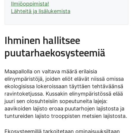
Ilmiöoppimista!
Lähteitä ja lisälukemista
Ihminen hallitsee
puutarhaekosysteemiä
Maapallolla on valtava määrä erilaisia
elinympäristöjä, joiden eliöt elävät niissä omissa
ekologisissa lokeroissaan täyttäen tehtäväänsä
ravintoketjussa. Kussakin elinympäristössä elää
juuri sen olosuhteisiin sopeutuneita lajeja:
aavikoiden lajisto eroaa puutarhojen lajistosta ja
tuntureiden lajisto trooppisten metsien lajistosta.
Ekosysteemillä tarkoitetaan ominaisuuksiltaan