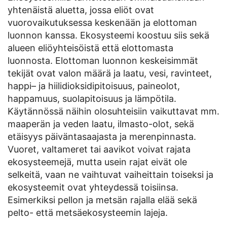
yhtenäistä aluetta, jossa eliöt ovat
vuorovaikutuksessa keskenään ja elottoman
luonnon kanssa. Ekosysteemi koostuu siis sekä
alueen eliöyhteisöistä että elottomasta
luonnosta. Elottoman luonnon keskeisimmät
tekijät ovat valon määrä ja laatu, vesi, ravinteet,
happi– ja hiilidioksidipitoisuus, paineolot,
happamuus, suolapitoisuus ja lämpötila.
Käytännössä näihin olosuhteisiin vaikuttavat mm.
maaperän ja veden laatu, ilmasto-olot, sekä
etäisyys päiväntasaajasta ja merenpinnasta.
Vuoret, valtameret tai aavikot voivat rajata
ekosysteemejä, mutta usein rajat eivät ole
selkeitä, vaan ne vaihtuvat vaiheittain toiseksi ja
ekosysteemit ovat yhteydessä toisiinsa.
Esimerkiksi pellon ja metsän rajalla elää sekä
pelto- että metsäekosysteemin lajeja.