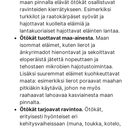
maan pinnalla elävät ötökät osallistuvat
ravinteiden kierrätykseen. Esimerkiksi
turkkilot ja raatokärpäset syövät ja
hajottavat kuolleita eläimiä ja
lantakuoriaiset hajottavat eläinten lantaa.
Ötökät tuottavat maa-ainesta.
Maan
isommat eläimet, kuten lierot ja
änkyrimadot hienontavat ja sekoittavat
eloperäistä jätettä nopeuttaen ja
tehostaen mikrobien hajotustoimintaa.
Lisäksi suuremmat eläimet kuohkeuttavat
maata: esimerkiksi lierot poraavat maahan
pitkiäkin käytäviä, johon ne myös
raahaavat lahoavaa kasviainesta maan
pinnalta.
Ötökät tarjoavat ravintoa.
Ötökät,
erityisesti hyönteiset eri
kehitysvaiheissaan (muna, toukka, kotelo,