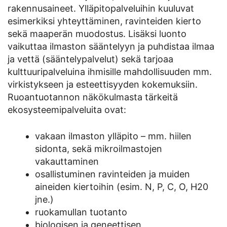
rakennusaineet. Ylläpitopalveluihin kuuluvat
esimerkiksi yhteyttäminen, ravinteiden kierto
sekä maaperän muodostus. Lisäksi luonto
vaikuttaa ilmaston sääntelyyn ja puhdistaa ilmaa
ja vettä (sääntelypalvelut) sekä tarjoaa
kulttuuripalveluina ihmisille mahdollisuuden mm.
virkistykseen ja esteettisyyden kokemuksiin.
Ruoantuotannon näkökulmasta tärkeitä
ekosysteemipalveluita ovat:
vakaan ilmaston ylläpito – mm. hiilen
sidonta, sekä mikroilmastojen
vakauttaminen
osallistuminen ravinteiden ja muiden
aineiden kiertoihin (esim. N, P, C, O, H20
jne.)
ruokamullan tuotanto
biologisen ja geneettisen