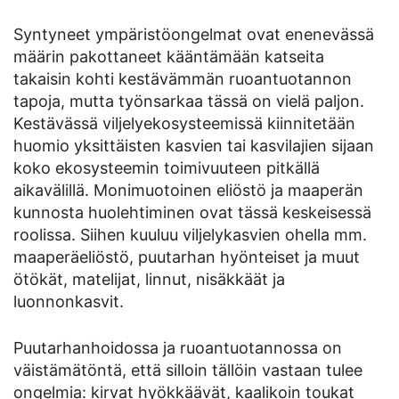
Syntyneet ympäristöongelmat ovat enenevässä
määrin pakottaneet kääntämään katseita
takaisin kohti kestävämmän ruoantuotannon
tapoja, mutta työnsarkaa tässä on vielä paljon.
Kestävässä viljelyekosysteemissä kiinnitetään
huomio yksittäisten kasvien tai kasvilajien sijaan
koko ekosysteemin toimivuuteen pitkällä
aikavälillä. Monimuotoinen eliöstö ja maaperän
kunnosta huolehtiminen ovat tässä keskeisessä
roolissa. Siihen kuuluu viljelykasvien ohella mm.
maaperäeliöstö, puutarhan hyönteiset ja muut
ötökät, matelijat, linnut, nisäkkäät ja
luonnonkasvit.
Puutarhanhoidossa ja ruoantuotannossa on
väistämätöntä, että silloin tällöin vastaan tulee
ongelmia: kirvat hyökkäävät, kaalikoin toukat