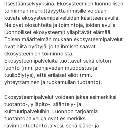
itsestäänselvyyksinä. Ekosysteemien luonnollisen
toiminnan merkittävyyttä ihmisille voidaan
kuvata ekosysteemipalveluiden käsitteen avulla.
Ne ovat olosuhteita ja toimintoja, joiden avulla
luonnolliset ekosysteemit ylläpitävät elämää.
Toisen määritelmän mukaan ekosysteemipalvelut
ovat niitä hyötyjä, joita ihmiset saavat
ekosysteemien toiminnoista.
Ekosysteemipalveluita tuottavat sekä eloton
luonto (mm. pohjaveden muodostus ja
tuulipölytys), että erilaiset eliöt (mm.
yhteyttäminen ja ruokamullan tuotanto).
Ekosysteemipalvelut voidaan jakaa esimerkiksi
tuotanto-, ylläpito-, sääntely- ja
kulttuuripalveluihin. Luonnon tarjoamia
tuotantopalveluja ovat esimerkiksi
ravinnontuotanto ja vesi, sekä lääke- ja