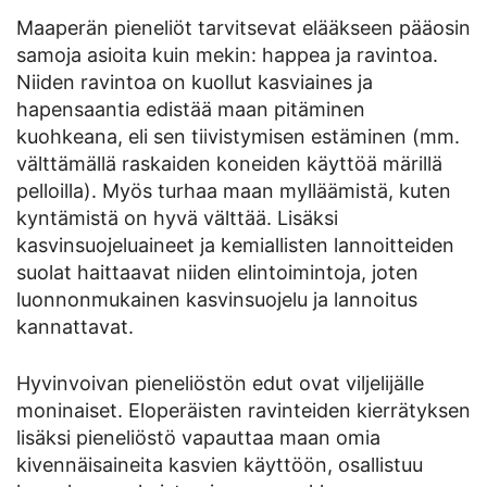
Maaperän pieneliöt tarvitsevat elääkseen pääosin
samoja asioita kuin mekin: happea ja ravintoa.
Niiden ravintoa on kuollut kasviaines ja
hapensaantia edistää maan pitäminen
kuohkeana, eli sen tiivistymisen estäminen (mm.
välttämällä raskaiden koneiden käyttöä märillä
pelloilla). Myös turhaa maan mylläämistä, kuten
kyntämistä on hyvä välttää. Lisäksi
kasvinsuojeluaineet ja kemiallisten lannoitteiden
suolat haittaavat niiden elintoimintoja, joten
luonnonmukainen kasvinsuojelu ja lannoitus
kannattavat.
Hyvinvoivan pieneliöstön edut ovat viljelijälle
moninaiset. Eloperäisten ravinteiden kierrätyksen
lisäksi pieneliöstö vapauttaa maan omia
kivennäisaineita kasvien käyttöön, osallistuu