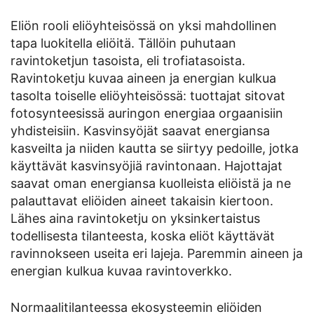
Eliön rooli eliöyhteisössä on yksi mahdollinen
tapa luokitella eliöitä. Tällöin puhutaan
ravintoketjun tasoista, eli trofiatasoista.
Ravintoketju kuvaa aineen ja energian kulkua
tasolta toiselle eliöyhteisössä: tuottajat sitovat
fotosynteesissä auringon energiaa orgaanisiin
yhdisteisiin. Kasvinsyöjät saavat energiansa
kasveilta ja niiden kautta se siirtyy pedoille, jotka
käyttävät kasvinsyöjiä ravintonaan. Hajottajat
saavat oman energiansa kuolleista eliöistä ja ne
palauttavat eliöiden aineet takaisin kiertoon.
Lähes aina ravintoketju on yksinkertaistus
todellisesta tilanteesta, koska eliöt käyttävät
ravinnokseen useita eri lajeja. Paremmin aineen ja
energian kulkua kuvaa ravintoverkko.
Normaalitilanteessa ekosysteemin eliöiden