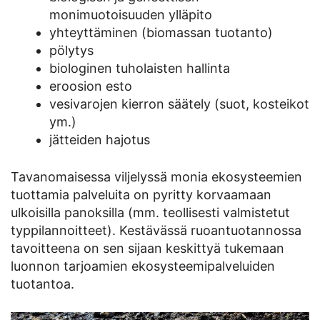
monimuotoisuuden ylläpito
yhteyttäminen (biomassan tuotanto)
pölytys
biologinen tuholaisten hallinta
eroosion esto
vesivarojen kierron säätely (suot, kosteikot
ym.)
jätteiden hajotus
Tavanomaisessa viljelyssä monia ekosysteemien
tuottamia palveluita on pyritty korvaamaan
ulkoisilla panoksilla (mm. teollisesti valmistetut
typpilannoitteet). Kestävässä ruoantuotannossa
tavoitteena on sen sijaan keskittyä tukemaan
luonnon tarjoamien ekosysteemipalveluiden
tuotantoa.