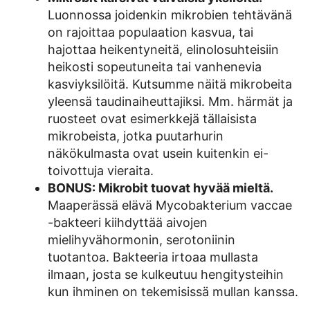
Luonnossa joidenkin mikrobien tehtävänä
on rajoittaa populaation kasvua, tai
hajottaa heikentyneitä, elinolosuhteisiin
heikosti sopeutuneita tai vanhenevia
kasviyksilöitä. Kutsumme näitä mikrobeita
yleensä taudinaiheuttajiksi. Mm. härmät ja
ruosteet ovat esimerkkejä tällaisista
mikrobeista, jotka puutarhurin
näkökulmasta ovat usein kuitenkin ei-
toivottuja vieraita.
BONUS: Mikrobit tuovat hyvää mieltä.
Maaperässä elävä Mycobakterium vaccae
-bakteeri kiihdyttää aivojen
mielihyvähormonin, serotoniinin
tuotantoa. Bakteeria irtoaa mullasta
ilmaan, josta se kulkeutuu hengitysteihin
kun ihminen on tekemisissä mullan kanssa.