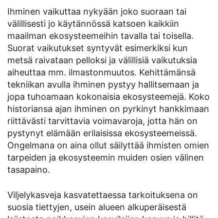
Ihminen vaikuttaa nykyään joko suoraan tai
välillisesti jo käytännössä katsoen kaikkiin
maailman ekosysteemeihin tavalla tai toisella.
Suorat vaikutukset syntyvät esimerkiksi kun
metsä raivataan pelloksi ja välillisiä vaikutuksia
aiheuttaa mm. ilmastonmuutos. Kehittämänsä
tekniikan avulla ihminen pystyy hallitsemaan ja
jopa tuhoamaan kokonaisia ekosysteemejä. Koko
historiansa ajan ihminen on pyrkinyt hankkimaan
riittävästi tarvittavia voimavaroja, jotta hän on
pystynyt elämään erilaisissa ekosysteemeissä.
Ongelmana on aina ollut säilyttää ihmisten omien
tarpeiden ja ekosysteemin muiden osien välinen
tasapaino.
Viljelykasveja kasvatettaessa tarkoituksena on
suosia tiettyjen, usein alueen alkuperäisestä