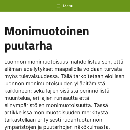
Siirry
Menu
sisältöön
Monimuotoinen
puutarha
Luonnon monimuotoisuus mahdollistaa sen, että
elämän edellytykset maapallolla voidaan turvata
myös tulevaisuudessa. Tällä tarkoitetaan elollisen
luonnon monimuotoisuuden ylläpitämistä
kaikkineen: sekä lajien sisäistä perinnöllistä
muuntelua, eri lajien runsautta että
elinympäristöjen monimuotoisuutta. Tässä
artikkelissa monimuotoisuuden merkitystä
tarkastellaan erityisesti ruoantuotannon
ympäristöjen ja puutarhojen näkökulmasta.