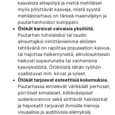
kasveista siitepölyä ja mettä mehiläiset
myös pölyttävät kasveja, mistä syystä
mehiläistarhaus on tärkeä maanviljelyn ja
puutarhanhoidon kumppani.
Ötökät karsivat vaivaisia yksilöitä.
Puutarhan tuholaisiksi tai taudin
aiheuttajiksi nimittämiemme eliöiden
tehtävänä on rajoittaa populaation kasvua,
tai hajottaa heikentyneitä, elinolosuhteisiin
heikosti sopeutuneita tai vanhenevia
kasviyksilöitä. Ötököistä tähän työhön
osallistuvat mm. kirvat ja luteet.
Ötökät tarjoavat esteettisiä kokemuksia.
Puutarhassa lentelevät värikkäät perhoset,
pörröiset kimalaiset, kiiltäväsiipiset
sudenkorennot sekä sirittävät heinäsirkat
ja hepokatit tarjoavat ihmisille hienoja
visuaalisia ja auditiivisia elämyksiä.