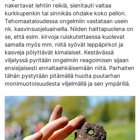
nakertavat lehtiin reikiä, sienitauti valtaa
kurkkupenkin tai sinnikäs ohdake koko pellon.
Tehomaataloudessa ongelmiin vastataan usein
nk. kasvinsuojeluaineilla. Niiden haittapuolena on
se, että esim. kirvoja ruiskutettaessa kuolevat
samalla myös mm. niitä syövät leppäpirkot ja
kasveja pölyttävät kimalaiset. Kestävässä
viljelyssä pyritään ongelmiin reagoimisen sijaan
ensisijaisesti ennaltaehkäisemään niitä. Parhaiten
tähän pystytään pitämällä huolta puutarhan
monimuotoisuudesta viljelmällä ja sen ympärillä.