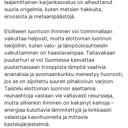
laajamittainen karjankasvatus on aiheuttanut
suuria ongelmia, kuten metsien hakkuita,
eroosiota ja metaanipäästöjä.
Elolliseen luontoon ihminen voi toiminnallaan
vaikuttaa helposti, mutta elottoman luonnon
tekijöihin, kuten valo- ja lämpöolosuhteisiin
vaikuttaminen on haastavampaa. Taitavakaan
puutarhuri ei voi Suomessa kasvattaa
puutarhassaan trooppista lämpöä vaativia
ananaksia ja avomaankurkku menestyy huonosti,
jos se on sijoitettu suuren pihakoivun varjoon.
Taistelu elottoman luonnon asettamia
reunaehtoja vastaan vie valtavasti resursseja,
mutta siihenkin ihminen on keksinyt keinoja –
energiaa kuluttavia lämmitettyjä ja kirkkaasti
valaistuja kasvihuoneita ja mittavia
kastelujärjestelmiä.