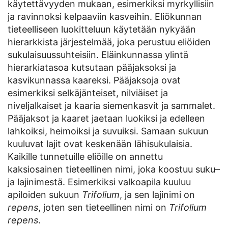
käytettävyyden mukaan, esimerkiksi myrkyllisiin
ja ravinnoksi kelpaaviin kasveihin. Eliökunnan
tieteelliseen luokitteluun käytetään nykyään
hierarkkista järjestelmää, joka perustuu eliöiden
sukulaisuussuhteisiin. Eläinkunnassa ylintä
hierarkiatasoa kutsutaan pääjaksoksi ja
kasvikunnassa kaareksi. Pääjaksoja ovat
esimerkiksi selkäjänteiset, nilviäiset ja
niveljalkaiset ja kaaria siemenkasvit ja sammalet.
Pääjaksot ja kaaret jaetaan luokiksi ja edelleen
lahkoiksi, heimoiksi ja suvuiksi. Samaan sukuun
kuuluvat lajit ovat keskenään lähisukulaisia.
Kaikille tunnetuille eliöille on annettu
kaksiosainen tieteellinen nimi, joka koostuu suku–
ja lajinimestä. Esimerkiksi valkoapila kuuluu
apiloiden sukuun
Trifolium
, ja sen lajinimi on
repens
, joten sen tieteellinen nimi on
Trifolium
repens
.