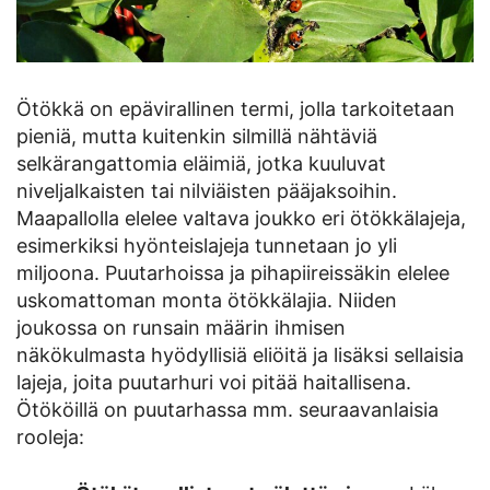
Ötökkä on epävirallinen termi, jolla tarkoitetaan
pieniä, mutta kuitenkin silmillä nähtäviä
selkärangattomia eläimiä, jotka kuuluvat
niveljalkaisten tai nilviäisten pääjaksoihin.
Maapallolla elelee valtava joukko eri ötökkälajeja,
esimerkiksi hyönteislajeja tunnetaan jo yli
miljoona. Puutarhoissa ja pihapiireissäkin elelee
uskomattoman monta ötökkälajia. Niiden
joukossa on runsain määrin ihmisen
näkökulmasta hyödyllisiä eliöitä ja lisäksi sellaisia
lajeja, joita puutarhuri voi pitää haitallisena.
Ötököillä on puutarhassa mm. seuraavanlaisia
rooleja: