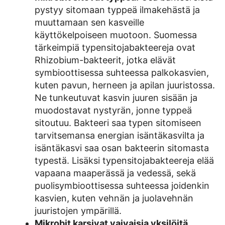
pystyy sitomaan typpeä ilmakehästä ja
muuttamaan sen kasveille
käyttökelpoiseen muotoon. Suomessa
tärkeimpiä typensitojabakteereja ovat
Rhizobium-bakteerit, jotka elävät
symbioottisessa suhteessa palkokasvien,
kuten pavun, herneen ja apilan juuristossa.
Ne tunkeutuvat kasvin juuren sisään ja
muodostavat nystyrän, jonne typpeä
sitoutuu. Bakteeri saa typen sitomiseen
tarvitsemansa energian isäntäkasvilta ja
isäntäkasvi saa osan bakteerin sitomasta
typestä. Lisäksi typensitojabakteereja elää
vapaana maaperässä ja vedessä, sekä
puolisymbioottisessa suhteessa joidenkin
kasvien, kuten vehnän ja juolavehnän
juuristojen ympärillä.
Mikrobit karsivat vaivaisia yksilöitä.