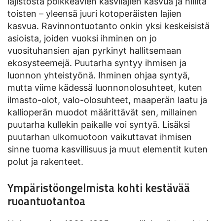
lajistosta poikkeavien kasvilajien kasvua ja hillitä
toisten – yleensä juuri kotoperäisten lajien
kasvua. Ravinnontuotanto onkin yksi keskeisistä
asioista, joiden vuoksi ihminen on jo
vuosituhansien ajan pyrkinyt hallitsemaan
ekosysteemejä. Puutarha syntyy ihmisen ja
luonnon yhteistyönä. Ihminen ohjaa syntyä,
mutta viime kädessä luonnonolosuhteet, kuten
ilmasto-olot, valo-olosuhteet, maaperän laatu ja
kallioperän muodot määrittävät sen, millainen
puutarha kullekin paikalle voi syntyä. Lisäksi
puutarhan ulkomuotoon vaikuttavat ihmisen
sinne tuoma kasvillisuus ja muut elementit kuten
polut ja rakenteet.
Ympäristöongelmista kohti kestävää
ruoantuotantoa