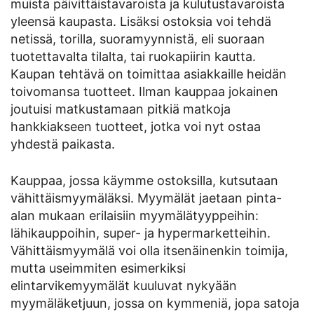
muista päivittäistavaroista ja kulutustavaroista
yleensä kaupasta. Lisäksi ostoksia voi tehdä
netissä, torilla, suoramyynnistä, eli suoraan
tuotettavalta tilalta, tai ruokapiirin kautta.
Kaupan tehtävä on toimittaa asiakkaille heidän
toivomansa tuotteet. Ilman kauppaa jokainen
joutuisi matkustamaan pitkiä matkoja
hankkiakseen tuotteet, jotka voi nyt ostaa
yhdestä paikasta.
Kauppaa, jossa käymme ostoksilla, kutsutaan
vähittäismyymäläksi. Myymälät jaetaan pinta-
alan mukaan erilaisiin myymälätyyppeihin:
lähikauppoihin, super- ja hypermarketteihin.
Vähittäismyymälä voi olla itsenäinenkin toimija,
mutta useimmiten esimerkiksi
elintarvikemyymälät kuuluvat nykyään
myymäläketjuun, jossa on kymmeniä, jopa satoja