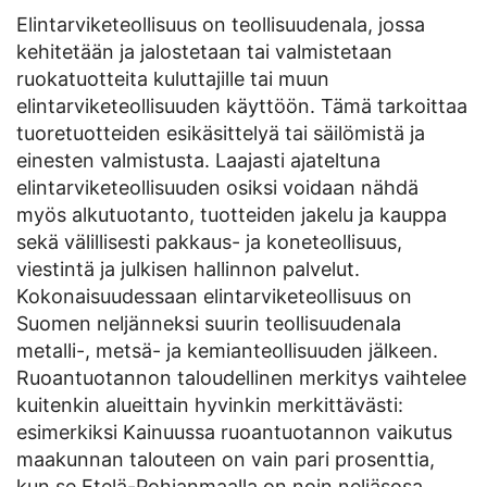
Elintarviketeollisuus on teollisuudenala, jossa
kehitetään ja jalostetaan tai valmistetaan
ruokatuotteita kuluttajille tai muun
elintarviketeollisuuden käyttöön. Tämä tarkoittaa
tuoretuotteiden esikäsittelyä tai säilömistä ja
einesten valmistusta. Laajasti ajateltuna
elintarviketeollisuuden osiksi voidaan nähdä
myös alkutuotanto, tuotteiden jakelu ja kauppa
sekä välillisesti pakkaus- ja koneteollisuus,
viestintä ja julkisen hallinnon palvelut.
Kokonaisuudessaan elintarviketeollisuus on
Suomen neljänneksi suurin teollisuudenala
metalli-, metsä- ja kemianteollisuuden jälkeen.
Ruoantuotannon taloudellinen merkitys vaihtelee
kuitenkin alueittain hyvinkin merkittävästi:
esimerkiksi Kainuussa ruoantuotannon vaikutus
maakunnan talouteen on vain pari prosenttia,
kun se Etelä-Pohjanmaalla on noin neljäsosa