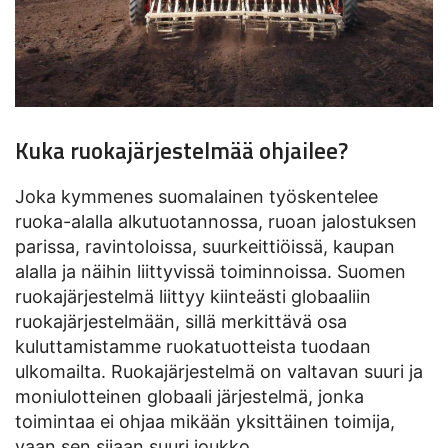
Kuka ruokajärjestelmää ohjailee?
Joka kymmenes suomalainen työskentelee
ruoka-alalla alkutuotannossa, ruoan jalostuksen
parissa, ravintoloissa, suurkeittiöissä, kaupan
alalla ja näihin liittyvissä toiminnoissa. Suomen
ruokajärjestelmä liittyy kiinteästi globaaliin
ruokajärjestelmään, sillä merkittävä osa
kuluttamistamme ruokatuotteista tuodaan
ulkomailta. Ruokajärjestelmä on valtavan suuri ja
moniulotteinen globaali järjestelmä, jonka
toimintaa ei ohjaa mikään yksittäinen toimija,
vaan sen sijaan suuri joukko