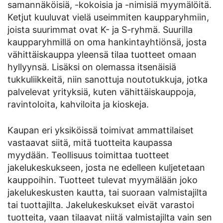
samannäköisiä, -kokoisia ja -nimisiä myymälöitä.
Ketjut kuuluvat vielä useimmiten kaupparyhmiin,
joista suurimmat ovat K- ja S-ryhmä. Suurilla
kaupparyhmillä on oma hankintayhtiönsä, josta
vähittäiskauppa yleensä tilaa tuotteet omaan
hyllyynsä. Lisäksi on olemassa itsenäisiä
tukkuliikkeitä, niin sanottuja noutotukkuja, jotka
palvelevat yrityksiä, kuten vähittäiskauppoja,
ravintoloita, kahviloita ja kioskeja.
Kaupan eri yksiköissä toimivat ammattilaiset
vastaavat siitä, mitä tuotteita kaupassa
myydään. Teollisuus toimittaa tuotteet
jakelukeskukseen, josta ne edelleen kuljetetaan
kauppoihin. Tuotteet tulevat myymälään joko
jakelukeskusten kautta, tai suoraan valmistajilta
tai tuottajilta. Jakelukeskukset eivät varastoi
tuotteita, vaan tilaavat niitä valmistajilta vain sen