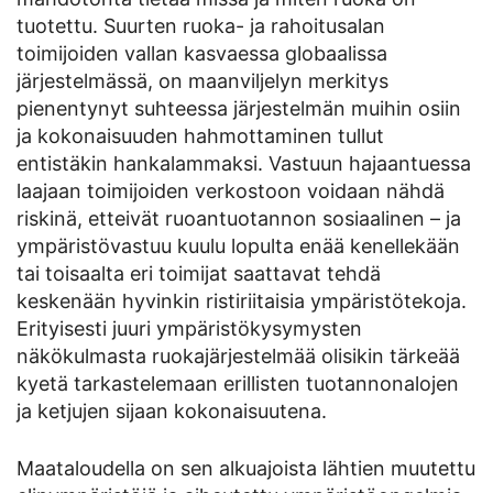
tuotettu. Suurten ruoka- ja rahoitusalan
toimijoiden vallan kasvaessa globaalissa
järjestelmässä, on maanviljelyn merkitys
pienentynyt suhteessa järjestelmän muihin osiin
ja kokonaisuuden hahmottaminen tullut
entistäkin hankalammaksi. Vastuun hajaantuessa
laajaan toimijoiden verkostoon voidaan nähdä
riskinä, etteivät ruoantuotannon sosiaalinen – ja
ympäristövastuu kuulu lopulta enää kenellekään
tai toisaalta eri toimijat saattavat tehdä
keskenään hyvinkin ristiriitaisia ympäristötekoja.
Erityisesti juuri ympäristökysymysten
näkökulmasta ruokajärjestelmää olisikin tärkeää
kyetä tarkastelemaan erillisten tuotannonalojen
ja ketjujen sijaan kokonaisuutena.
Maataloudella on sen alkuajoista lähtien muutettu