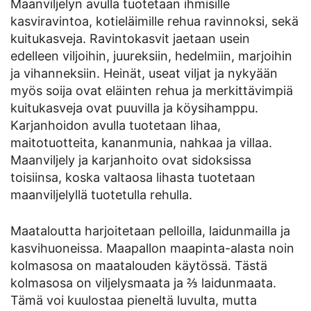
Maanviljelyn avulla tuotetaan ihmisille
kasviravintoa, kotieläimille rehua ravinnoksi, sekä
kuitukasveja. Ravintokasvit jaetaan usein
edelleen viljoihin, juureksiin, hedelmiin, marjoihin
ja vihanneksiin. Heinät, useat viljat ja nykyään
myös soija ovat eläinten rehua ja merkittävimpiä
kuitukasveja ovat puuvilla ja köysihamppu.
Karjanhoidon avulla tuotetaan lihaa,
maitotuotteita, kananmunia, nahkaa ja villaa.
Maanviljely ja karjanhoito ovat sidoksissa
toisiinsa, koska valtaosa lihasta tuotetaan
maanviljelyllä tuotetulla rehulla.
Maataloutta harjoitetaan pelloilla, laidunmailla ja
kasvihuoneissa. Maapallon maapinta-alasta noin
kolmasosa on maatalouden käytössä. Tästä
kolmasosa on viljelysmaata ja ⅔ laidunmaata.
Tämä voi kuulostaa pieneltä luvulta, mutta