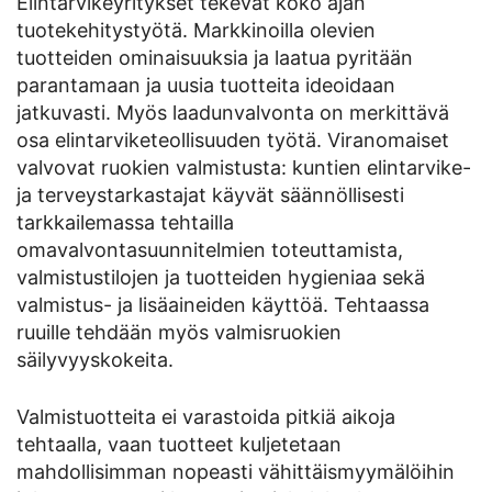
Elintarvikeyritykset tekevät koko ajan
tuotekehitystyötä. Markkinoilla olevien
tuotteiden ominaisuuksia ja laatua pyritään
parantamaan ja uusia tuotteita ideoidaan
jatkuvasti. Myös laadunvalvonta on merkittävä
osa elintarviketeollisuuden työtä. Viranomaiset
valvovat ruokien valmistusta: kuntien elintarvike-
ja terveystarkastajat käyvät säännöllisesti
tarkkailemassa tehtailla
omavalvontasuunnitelmien toteuttamista,
valmistustilojen ja tuotteiden hygieniaa sekä
valmistus- ja lisäaineiden käyttöä. Tehtaassa
ruuille tehdään myös valmisruokien
säilyvyyskokeita.
Valmistuotteita ei varastoida pitkiä aikoja
tehtaalla, vaan tuotteet kuljetetaan
mahdollisimman nopeasti vähittäismyymälöihin