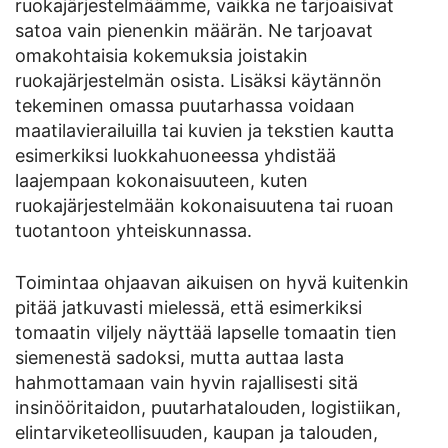
ruokajärjestelmäämme, vaikka ne tarjoaisivat
satoa vain pienenkin määrän. Ne tarjoavat
omakohtaisia kokemuksia joistakin
ruokajärjestelmän osista. Lisäksi käytännön
tekeminen omassa puutarhassa voidaan
maatilavierailuilla tai kuvien ja tekstien kautta
esimerkiksi luokkahuoneessa yhdistää
laajempaan kokonaisuuteen, kuten
ruokajärjestelmään kokonaisuutena tai ruoan
tuotantoon yhteiskunnassa.
Toimintaa ohjaavan aikuisen on hyvä kuitenkin
pitää jatkuvasti mielessä, että esimerkiksi
tomaatin viljely näyttää lapselle tomaatin tien
siemenestä sadoksi, mutta auttaa lasta
hahmottamaan vain hyvin rajallisesti sitä
insinööritaidon, puutarhatalouden, logistiikan,
elintarviketeollisuuden, kaupan ja talouden,