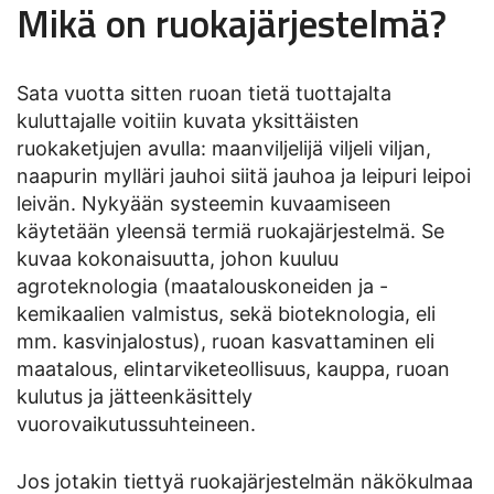
Mikä on ruokajärjestelmä?
Sata vuotta sitten ruoan tietä tuottajalta
kuluttajalle voitiin kuvata yksittäisten
ruokaketjujen avulla: maanviljelijä viljeli viljan,
naapurin mylläri jauhoi siitä jauhoa ja leipuri leipoi
leivän. Nykyään systeemin kuvaamiseen
käytetään yleensä termiä ruokajärjestelmä. Se
kuvaa kokonaisuutta, johon kuuluu
agroteknologia (maatalouskoneiden ja -
kemikaalien valmistus, sekä bioteknologia, eli
mm. kasvinjalostus), ruoan kasvattaminen eli
maatalous, elintarviketeollisuus, kauppa, ruoan
kulutus ja jätteenkäsittely
vuorovaikutussuhteineen.
Jos jotakin tiettyä ruokajärjestelmän näkökulmaa