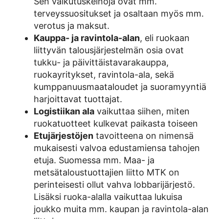
Sen vaikutuskeinoja ovat mm.
terveyssuositukset ja osaltaan myös mm.
verotus ja maksut.
Kauppa- ja ravintola-alan
, eli ruokaan
liittyvän talousjärjestelmän osia ovat
tukku- ja päivittäistavarakauppa,
ruokayritykset, ravintola-ala, sekä
kumppanuusmaataloudet ja suoramyyntiä
harjoittavat tuottajat.
Logistiikan ala
vaikuttaa siihen, miten
ruokatuotteet kulkevat paikasta toiseen
Etujärjestöjen
tavoitteena on nimensä
mukaisesti valvoa edustamiensa tahojen
etuja. Suomessa mm. Maa- ja
metsätaloustuottajien liitto MTK on
perinteisesti ollut vahva lobbarijärjestö.
Lisäksi ruoka-alalla vaikuttaa lukuisa
joukko muita mm. kaupan ja ravintola-alan