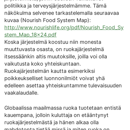
politiikka ja terveysjärjestelmämme. Tämä
näkökulma selvenee tarkastelemalla seuraavaa
kuvaa (Nourish Food System Map):
http://www.nourishlife.org/pdf/Nourish_Food_Sy
stem_Map_18x24.pdf
Koska järjestelmä koostuu niin monesta
muuttuvasta osasta, on ruokajärjestelmä
itsessäänkin altis muutoksille, joilla voi olla
vaikutusta koko yhteiskuntaan.
Ruokajärjestelmän kautta esimerkiksi
poikkeukselliset luonnonilmiöt voivat yhä
edelleen asettaa yhteiskuntamme tulevaisuuden
vaakalaudalle.
Globaalissa maailmassa ruoka tuotetaan entistä
kauempana, jolloin kuluttaja on etääntynyt
ruokajärjestelmästä ja hänen alkaa olla
mahdotonta tietää missä ja miten ruoka on