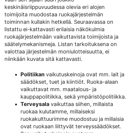
keskinäisriippuvuudessa olevia eri alojen
toimijoita muodostaa ruokajärjestelmän
toiminnan kullakin hetkellä. Seuraavassa on
listattu ei-kattavasti erilaisia näkökulmia
ruokajärjestelmään vaikuttavista toimijoista ja
säätelymekanismeja. Listan tarkoituksena on
valottaa järjestelmän moniulotteisuutta, ei
niinkään kuvata sitä kattavasti.
Politiikan
vaikutuskeinoja ovat mm. lait ja
säädökset, tuet ja kiintiöt. Ruoka-alaan
vaikuttavat mm. maatalous- ja
kauppapolitiikka, sekä ympäristöpolitiikka.
Terveysala
vaikuttaa siihen, millaista
ruokaa kulutamme, millaiseksi
ruokakulttuurimme muodostuu ja millaisia
ovat ruokaan liittyvät terveyssäädökset.