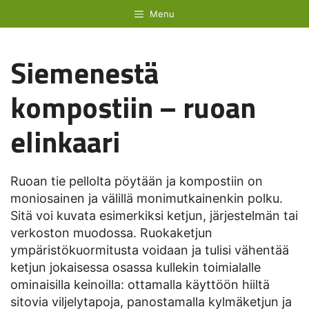
Siirry
Menu
sisältöön
Siemenestä
kompostiin – ruoan
elinkaari
Ruoan tie pellolta pöytään ja kompostiin on
moniosainen ja välillä monimutkainenkin polku.
Sitä voi kuvata esimerkiksi ketjun, järjestelmän tai
verkoston muodossa. Ruokaketjun
ympäristökuormitusta voidaan ja tulisi vähentää
ketjun jokaisessa osassa kullekin toimialalle
ominaisilla keinoilla: ottamalla käyttöön hiiltä
sitovia viljelytapoja, panostamalla kylmäketjun ja