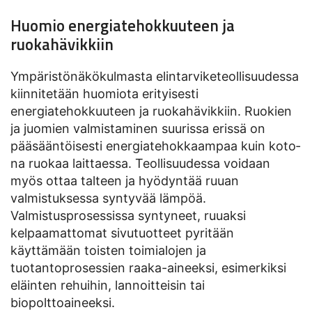
Huomio energiatehokkuuteen ja
ruokahävikkiin
Ympäristönäkökulmasta elintarviketeollisuudessa
kiinnitetään huomiota erityisesti
energiatehokkuuteen ja ruokahävikkiin. Ruokien
ja juomien valmistaminen suurissa erissä on
pääsääntöisesti energiatehokkaampaa kuin ko­to­
na ruo­kaa lait­taes­sa. Teollisuudessa voidaan
myös ottaa talteen ja hyödyntää ruuan
valmistuksessa syntyvää lämpöä.
Valmistusprosessissa syntyneet, ruuaksi
kelpaamattomat sivutuotteet pyritään
käyttämään toisten toimialojen ja
tuotantoprosessien raaka-aineeksi, esimerkiksi
eläin­ten re­hui­hin, lannoitteisin tai
biopolttoaineeksi.